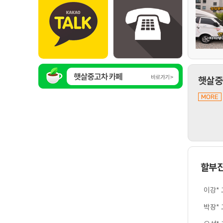
햇살중
MORE
할부
이강*
박장*