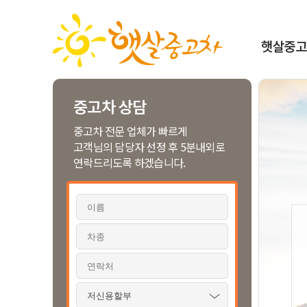
본
주
하
문
메
단
바
뉴
메
로
바
뉴
햇살중고
가
로
바
햇
기
가
로
기
가
살
기
중
중고차 상담
고
중고차 전문 업체가 빠르게
차
고객님의 담당자 선정 후 5분내외로
란
연락드리도록 하겠습니다.
내
차
팔
기
내