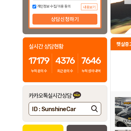
차
개인정보 수집/이용 동의
내용보기
사
상담신청하기
기
이
햇살중고
실시간 상담현황
용
후
17179
4376
7646
기
누적 문의 수
최근 문의 수
누적 성사 내역
이벤트
전국지점
카카오톡실시간상담
FAQ & 꿀팁
ID : SunshineCar
공지사항