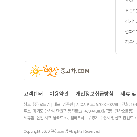
오성*
윤승*
김기*
김화*
김우*
홍원*
맹찬*
중고차.COM
김한*
고객센터
이용약관
개인정보취급방침
제휴 및
상호: (주) 오토엠 | 대표: 김준원 | 사업자번호: 570-81-02281 | 전화: 164
주소: 경기도 안산시 단원구 풍전로53, 469,470호(원곡동, 안산오토돔)
제휴점: 인천 서구 염곡로 52, 엠파크허브 / 경기 수원시 권선구 권선로 3
Copyright 2019 (주) 오토엠 Allrights Reserved.